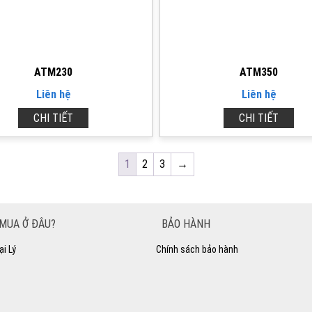
ATM230
ATM350
Liên hệ
Liên hệ
CHI TIẾT
CHI TIẾT
1
2
3
→
MUA Ở ĐÂU?
BẢO HÀNH
ại Lý
Chính sách bảo hành