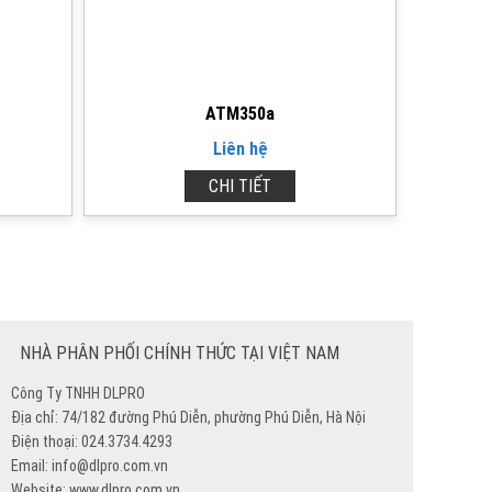
ATM350a
Liên hệ
CHI TIẾT
NHÀ PHÂN PHỐI CHÍNH THỨC TẠI VIỆT NAM
Công Ty TNHH DLPRO
Địa chỉ: 74/182 đường Phú Diễn, phường Phú Diễn, Hà Nội
Điện thoại: 024.3734.4293
Email: info@dlpro.com.vn
Website: www.dlpro.com.vn