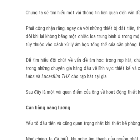
Chúng ta sẽ tìm hiểu một vài thông tin liên quan đến vấn đề
Phải công nhận rằng, ngay cả với những thiết bị đắt tiền, 
đôi khi lại không bằng một chiếc loa trung bình ở trong m
tùy thuộc vào cách xử lý âm học tổng thể của căn phòng. D
Để tìm hiểu đôi chút về vấn đề âm học trong rạp hát, ch
trong những chuyên gia hàng đầu về lĩnh vực thiết kế và 
Labs
và
Lucasfilm THX
cho rạp hát tại gia.
Sau đây là một vài quan điểm của ông về hoạt động thiết k
Cân bằng năng lượng
Yếu tố đầu tiên và cũng quan trọng nhất khi thiết kế phòng
Như chúng ta đã biết, khi nghe âm thanh của nguồn phát,