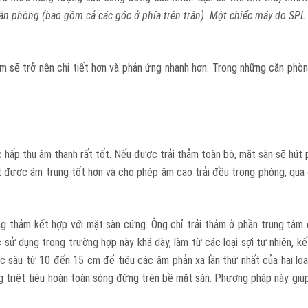
ăn phòng (bao gồm cả các góc ở phía trên trần). Một chiếc máy đo SPL 
rầm sẽ trở nên chi tiết hơn và phản ứng nhanh hơn. Trong những căn phò
 hấp thụ âm thanh rất tốt. Nếu được trải thảm toàn bộ, mặt sàn sẽ hút 
t được âm trung tốt hơn và cho phép âm cao trải đều trong phòng, qua
ng thảm kết hợp với mặt sàn cứng. Ông chỉ trải thảm ở phần trung tâ
ử dụng trong trường hợp này khá dày, làm từ các loại sợi tự nhiên, kế
hốc sâu từ 10 đến 15 cm để tiêu các âm phản xạ lần thứ nhất của hai lo
 triệt tiêu hoàn toàn sóng đứng trên bề mặt sàn. Phương pháp này giúp 