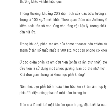
thường khác và khá hiệu quả.
Thông thường, khoảng 20% diện tích của các bức tường và 
trọng là 100 kg/1 mét khối. Theo quan điểm của Anthony Gri
kiểm soát tần số cao. Ông cho rằng vật liệu lý tưởng nhất h
gần núi lửa.
Trong khi đó, phần tán âm của home theater nên chiếm t
thanh ở tần số thấp nhất là 500 Hz. Một căn phòng có khoả
Ở các điểm phản xạ âm đầu tiên (phản xạ lần thứ nhất) trê
đầu tiên là sử dụng một chiếc gương. Bạn có thể nhờ một 
Khá đơn giản nhưng lại khoa học phải không?
Nên nhớ, bạn phải bố trí các tấm tiêu âm và tán âm hợp l
phía đối diện cũng phải có một tấm tương tự.
Trần nhà là một bề mặt tán âm quan trọng, đặc biệt là các 