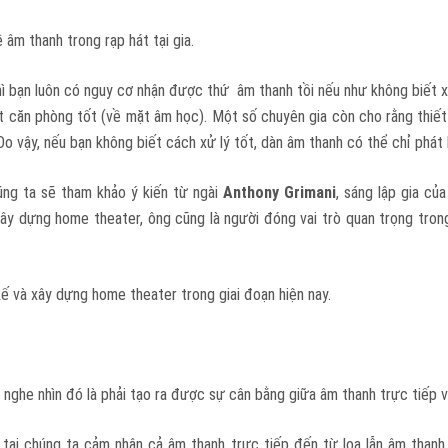
 âm thanh trong rạp hát tại gia.
thì bạn luôn có nguy cơ nhận được thứ âm thanh tồi nếu như không biết 
ột căn phòng tốt (về mặt âm học). Một số chuyên gia còn cho rằng thiế
o vậy, nếu bạn không biết cách xử lý tốt, dàn âm thanh có thể chỉ phát
úng ta sẽ tham khảo ý kiến từ ngài
Anthony Grimani
, sáng lập gia củ
xây dựng home theater, ông cũng là người đóng vai trò quan trọng trong
ế và xây dựng home theater trong giai đoạn hiện nay.
 nghe nhìn đó là phải tạo ra được sự cân bằng giữa âm thanh trực tiếp và 
 tai chúng ta cảm nhận cả âm thanh trực tiếp đến từ loa lẫn âm than