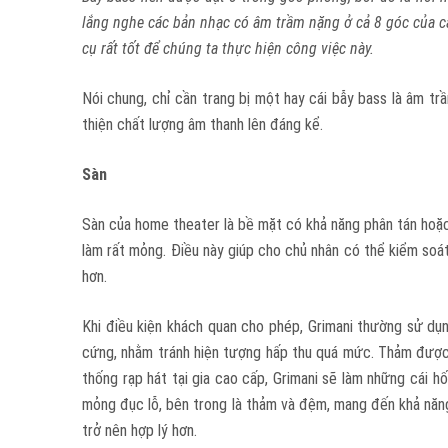
lắng nghe các bản nhạc có âm trầm nặng ở cả 8 góc của c
cụ rất tốt để chúng ta thực hiện công việc này.
Nói chung, chỉ cần trang bị một hay cái bẫy bass là âm t
thiện chất lượng âm thanh lên đáng kể.
Sàn
Sàn của home theater là bề mặt có khả năng phân tán hoặc
làm rất mỏng. Điều này giúp cho chủ nhân có thể kiểm soá
hơn.
Khi điều kiện khách quan cho phép, Grimani thường sử dụ
cứng, nhằm tránh hiện tượng hấp thu quá mức. Thảm được s
thống rạp hát tại gia cao cấp, Grimani sẽ làm những cái 
mỏng đục lỗ, bên trong là thảm và đệm, mang đến khả năng
trở nên hợp lý hơn.