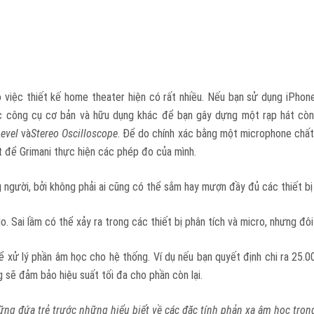
việc thiết kế home theater hiện có rất nhiều. Nếu bạn sử dụng iPhone,
c công cụ cơ bản và hữu dụng khác để bạn gây dựng một rạp hát c
Level
và
Stereo Oscilloscope
. Để do chính xác bằng một microphone chất
 để Grimani thực hiện các phép đo của mình.
 người, bởi không phải ai cũng có thể sắm hay mượn đầy đủ các thiết bị 
 Sai lầm có thể xảy ra trong các thiết bị phân tích và micro, nhưng đôi t
 xử lý phần âm học cho hệ thống. Ví dụ nếu bạn quyết định chi ra 25.0
sẽ đảm bảo hiệu suất tối đa cho phần còn lại.
hững đứa trẻ trước những hiểu biết về các đặc tính phản xạ âm học tro