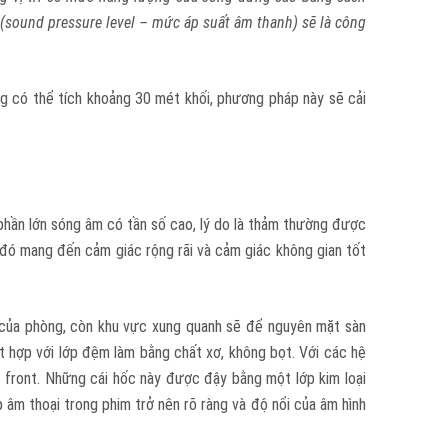
(sound pressure level – mức áp suất âm thanh) sẽ là công
ng có thể tích khoảng 30 mét khối, phương pháp này sẽ cải
phần lớn sóng âm có tần số cao, lý do là thảm thường được
 đó mang đến cảm giác rộng rãi và cảm giác không gian tốt
m của phòng, còn khu vực xung quanh sẽ để nguyên mặt sàn
t hợp với lớp đệm làm bằng chất xơ, không bọt. Với các hệ
a front. Những cái hốc này được đậy bằng một lớp kim loại
âm thoại trong phim trở nên rõ ràng và độ nổi của âm hình