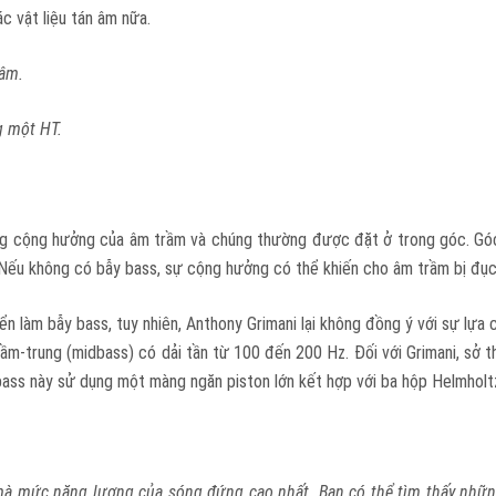
c vật liệu tán âm nữa.
 âm.
g một HT.
g cộng hưởng của âm trầm và chúng thường được đặt ở trong góc. Góc tư
. Nếu không có bẫy bass, sự cộng hưởng có thể khiến cho âm trầm bị đụ
ển làm bẫy bass, tuy nhiên, Anthony Grimani lại không đồng ý với sự lựa
ầm-trung (midbass) có dải tần từ 100 đến 200 Hz. Đối với Grimani, sở th
ass này sử dụng một màng ngăn piston lớn kết hợp với ba hộp Helmholtz
 mà mức năng lượng của sóng đứng cao nhất. Bạn có thể tìm thấy nhữ