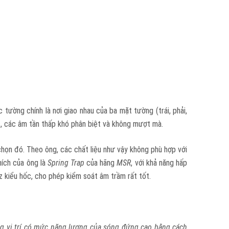
ờng chính là nơi giao nhau của ba mặt tường (trái, phải,
c, các âm tần thấp khó phân biệt và không mượt mà.
 chọn đó. Theo ông, các chất liệu như vậy không phù hợp với
ích của ông là
Spring Trap
của hãng
MSR
, với khả năng hấp
 kiểu hốc, cho phép kiểm soát âm trầm rất tốt.
ng vị trí có mức năng lượng của sóng đứng cao bằng cách