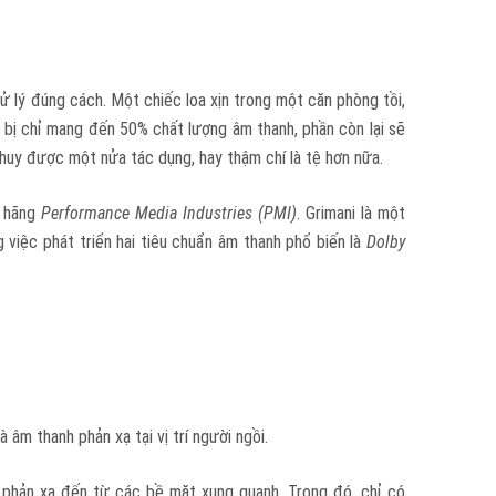
xử lý đúng cách. Một chiếc loa xịn trong một căn phòng tồi,
t bị chỉ mang đến 50% chất lượng âm thanh, phần còn lại sẽ
 huy được một nửa tác dụng, hay thậm chí là tệ hơn nữa.
a hãng
Performance Media Industries (PMI)
. Grimani là một
 việc phát triển hai tiêu chuẩn âm thanh phổ biến là
Dolby
âm thanh phản xạ tại vị trí người ngồi.
h phản xạ đến từ các bề mặt xung quanh. Trong đó, chỉ có