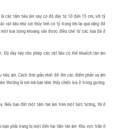
 là các tấm tiêu âm này có độ dày từ 10 đến 15 cm, với tỷ
 vật liệu như sợi thủy tinh có tỷ trọng lớn lại quá nặng để
 một loại bông khoáng sản được điều chế từ các loại đá ở
. Độ dày này cho phép các vật liệu có thể khuếch tán âm
iệu tiêu âm. Cách đơn giản nhất để tìm các điểm phản xạ âm
n thường là nơi mà bạn nhìn thấy chiếc loa ở trong gương.
loa. Nếu bạn đặt một tấm tán âm trên một bức tường, thì ở
ỏi bạn phải trang bị một đến hai tấm tán âm. Khu vực trần ở