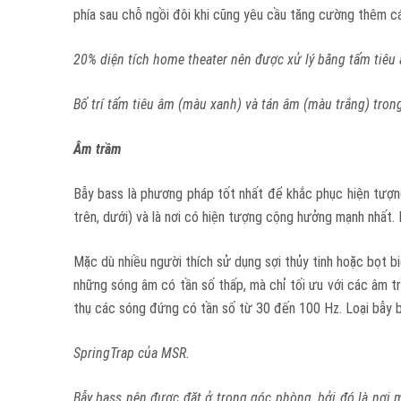
phía sau chỗ ngồi đôi khi cũng yêu cầu tăng cường thêm cá
20% diện tích home theater nên được xử lý bằng tấm tiêu
Bố trí tấm tiêu âm (màu xanh) và tán âm (màu trắng) tron
Âm trầm
Bẫy bass là phương pháp tốt nhất để khắc phục hiện tượn
trên, dưới) và là nơi có hiện tượng cộng hưởng mạnh nhất
Mặc dù nhiều người thích sử dụng sợi thủy tinh hoặc bọt bi
những sóng âm có tần số thấp, mà chỉ tối ưu với các âm tr
thụ các sóng đứng có tần số từ 30 đến 100 Hz. Loại bẫy b
SpringTrap của MSR.
Bẫy bass nên được đặt ở trong góc phòng, bởi đó là nơi