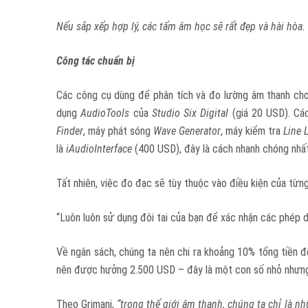
Nếu sắp xếp hợp lý, các tấm âm học sẽ rất đẹp và hài hòa.
Công tác chuẩn bị
Các công cụ dùng để phân tích và đo lường âm thanh cho 
dụng
AudioTools
của
Studio Six Digital
(giá 20 USD). Cá
Finder
, máy phát sóng
Wave Generator
, máy kiểm tra
Line 
là
iAudioInterface
(400 USD), đây là cách nhanh chóng nhất
Tất nhiên, việc đo đạc sẽ tùy thuộc vào điều kiện của từng
“Luôn luôn sử dụng đôi tai của bạn để xác nhận các phép do.
Về ngân sách, chúng ta nên chi ra khoảng 10% tổng tiền để
nên được hưởng 2.500 USD – đây là một con số nhỏ nhưng 
Theo Grimani,
“trong thế giới âm thanh, chúng ta chỉ là n