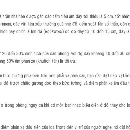
trần nhà nên được gắn các tấm tiêu âm dày tối thiểu là 5 cm, tốt nhất
mani, các vật liệu xốp thường quá nhẹ để kiểm soát tần số thấp, còn các
iện nay chính là len đá (
Rockwool
) có độ dày từ 10 đến 15 cm, đây là
ừ 20 đến 30% diện tích của căn phòng, với độ dày khoảng 10 đến 30 cm
ng 50% âm phản xạ (khuếch tán) là tối ưu.
n bức tường phía bên trái, bên phải và phía sau, bạn cần đặt các vật l
ai đó trượt chiếc gương dọc theo bức tường, và điểm phản xạ âm đầu tiê
ý ở trong phòng, ngay cả khi có một ban nhạc biểu diễn ở đó thay cho 
điểm phản xạ đầu tiên của loa front đến vị trí của người nghe, nó đòi h