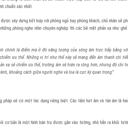
anh chuẩn xác nhất.
át được xây dựng kết hợp với phòng ngủ hay phòng khách, chủ nhân sẽ phả
 những phòng nghe nhìn chuyên nghiệp thì các bề mặt phản xạ như ghế n
nh chính là điểm mà ở đó năng lượng của sóng âm trực tiếp bằng vớ
chiếm ưu thế. Những vị trí như thế này sẽ mang đến âm thanh chi tiết
ản xạ sẽ chiếm ưu thế, trường âm sẽ hiện ra rộng hơn, nhưng độ chi ti
kênh, khoảng cách giữa người nghe và loa là cực kỳ quan trọng”
.
g pháp sẽ có một tác dụng riêng biệt. Các tấm hút âm và tán âm là ha
 về cơ bản là một hình bán trụ được gắn vào tường, nhô hẳn ra khỏi tườ