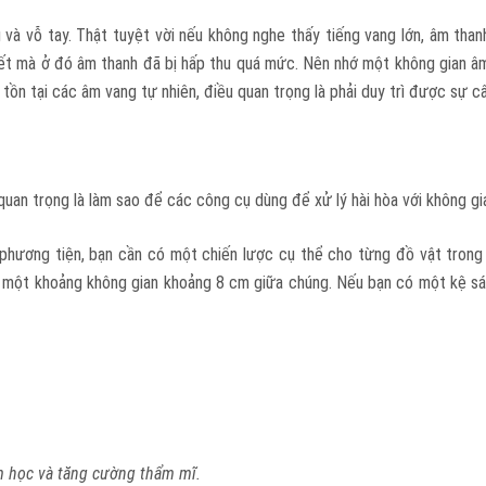
 và vỗ tay. Thật tuyệt vời nếu không nghe thấy tiếng vang lớn, âm than
t mà ở đó âm thanh đã bị hấp thu quá mức. Nên nhớ một không gian âm t
 tồn tại các âm vang tự nhiên, điều quan trọng là phải duy trì được sự 
uan trọng là làm sao để các công cụ dùng để xử lý hài hòa với không g
a phương tiện, bạn cần có một chiến lược cụ thể cho từng đồ vật tron
 một khoảng không gian khoảng 8 cm giữa chúng. Nếu bạn có một kệ sách
âm học và tăng cường thẩm mĩ.