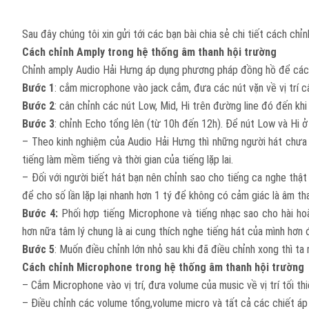
Sau đây chúng tôi xin gửi tới các bạn bài chia sẻ chi tiết cách chỉ
Cách chỉnh Amply trong hệ thống âm thanh hội trường
Chỉnh amply Audio Hải Hưng áp dụng phương pháp đồng hồ để các 
Bước 1
: cắm microphone vào jack cắm, đưa các nút vặn về vị trí 
Bước 2
: cân chỉnh các nút Low, Mid, Hi trên đường line đó đến kh
Bước 3
: chỉnh Echo tổng lên (từ 10h đến 12h). Để nút Low và Hi 
– Theo kinh nghiệm của Audio Hải Hưng thì những người hát chưa 
tiếng làm mềm tiếng và thời gian của tiếng lặp lai.
– Đối với người biết hát bạn nên chỉnh sao cho tiếng ca nghe th
để cho số lần lặp lại nhanh hơn 1 tý để không có cảm giác là âm than
Bước 4:
Phối hợp tiếng Microphone và tiếng nhạc sao cho hài hoà
hơn nữa tâm lý chung là ai cung thích nghe tiếng hát của mình hơn
Bước 5
: Muốn điều chỉnh lớn nhỏ sau khi đã điều chỉnh xong thì t
Cách chỉnh Microphone trong hệ thống âm thanh hội trường
– Cắm Microphone vào vị trí, đưa volume của music về vị trí tối thi
– Điều chỉnh các volume tổng,volume micro và tất cả các chiết áp n