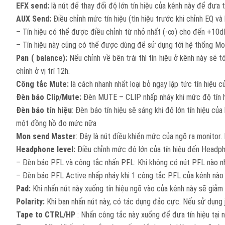
EFX send:
là nút để thay đổi độ lớn tín hiệu của kênh này để đưa 
AUX Send:
Điều chỉnh mức tín hiệu (tìn hiệu trước khi chỉnh EQ 
– Tín hiệu có thể được điều chỉnh từ nhỏ nhất (-∞) cho đến +10dB.
– Tín hiệu này cũng có thể được dùng để sử dụng tới hệ thống Moni
Pan ( balance):
Nếu chỉnh về bên trái thì tín hiệu ở kênh này sẽ t
chỉnh ở vị trí 12h.
Công tắc Mute:
là cách nhanh nhất loại bỏ ngay lập tức tín hiệu
Đèn báo Clip/Mute:
Đèn MUTE – CLIP nhấp nháy khi mức độ tín hi
Đèn báo tín hiệu
: Đèn báo tín hiệu sẽ sáng khi độ lớn tín hiệu 
một đồng hồ đo mức nữa
Mon send Master
: Đây là nút điều khiển mức của ngõ ra monitor.
Headphone level:
Điều chỉnh mức độ lớn của tín hiệu đến Headp
– Đèn báo PFL và công tắc nhấn PFL: Khi không có nút PFL nào nhấn
– Đèn báo PFL Active nhấp nháy khi 1 công tắc PFL của kênh nào 
Pad:
Khi nhấn nút này xuống tín hiệu ngõ vào của kênh này sẽ giảm
Polarity:
Khi bạn nhấn nút này, có tác dụng đảo cực. Nếu sử dụng jk
Tape to CTRL/HP
: Nhấn công tắc này xuống để đưa tín hiệu tại