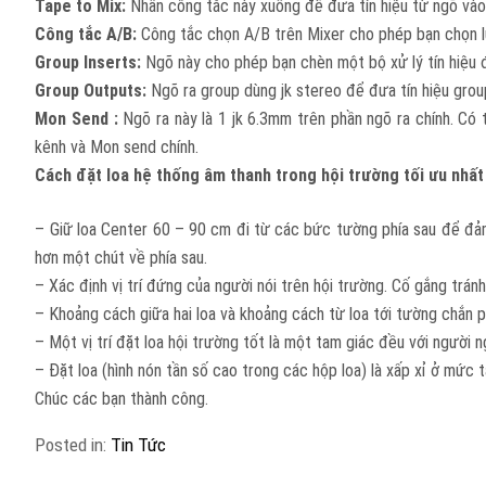
Tape to Mix:
Nhấn công tắc này xuống để đưa tín hiệu từ ngõ vào 
Công tắc A/B:
Công tắc chọn A/B trên Mixer cho phép bạn chọn lự
Group Inserts:
Ngõ này cho phép bạn chèn một bộ xử lý tín hiệu 
Group Outputs:
Ngõ ra group dùng jk stereo để đưa tín hiệu grou
Mon Send :
Ngõ ra này là 1 jk 6.3mm trên phần ngõ ra chính. Có 
kênh và Mon send chính.
Cách đặt loa hệ thống âm thanh trong hội trường tối ưu nhất
– Giữ loa Center 60 – 90 cm đi từ các bức tường phía sau để đảm
hơn một chút về phía sau.
– Xác định vị trí đứng của người nói trên hội trường. Cố gắng trá
– Khoảng cách giữa hai loa và khoảng cách từ loa tới tường chắn p
– Một vị trí đặt loa hội trường tốt là một tam giác đều với người
– Đặt loa (hình nón tần số cao trong các hộp loa) là xấp xỉ ở mức
Chúc các bạn thành công.
Posted in:
Tin Tức