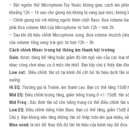
– Bật nguồn thử Microphone.Tùy thuộc không gian, cách âm phòng 
khoảng 12h – 1h sao cho giọng nói không bị vang quá mức, không lặp 
– Chỉnh giọng nói với những người thiên chất Bass: đưa volume ba
phải đưa volume Mid của Microphone từ hơn 12h – hơn 2h .
– Sau khi đã hiệu chỉnh Microphone xong; đưa volume muzich (nhạ
của volume tổng sang trái góc từ hơn 12h – 3h.
Cách chỉnh Mixer trong hệ thống âm thanh hội trường
Gain:
được dùng để tăng hoặc giảm độ lớn ngõ vào của các loại nhạ
nhạc công chơi nhạc cụ ở mức lớn nhất. Bạn hãy chú ý thấy dàn đ
Low cut:
Điều chỉnh tần số tại kênh để cắt bỏ tín hiệu dưới tần 
xuống.
Hi EQ:
Thường gọi là Treble, âm thanh cao. Bạn có thể tăng 15dB
Mid EQ:
Điều chỉnh lượng tăng, giảm tiếng trung ở +/- 15dB. tần s
Mid Freq :
Xác định tần số cho tiếng trung có thể điều chỉnh tần
Low EQ:
Điều chỉnh tiếng trầm Bass. Bạn có thể tăng, giảm 15dB ở
Chú ý: Bạn không nên tăng những tần số thấp trên lên quá nhiều, s
Mon send:
là nút để thay đổi độ lớn tín hiệu của kênh này để đưa