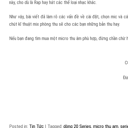
này, cho dù là Rap hay hát các thể loại nhạc khác.
Như vậy, bài viết đã làm rõ các vấn đề về cài đặt, chọn mic và c
chút kĩ thuật mix phòng thu sẽ cho các bạn những bản thu hay.
Nếu bạn đang tìm mua một micro thu âm phù hợp, đừng chần chừ hãy
C
Đị
Posted in:
Tin Tức
|
Tagged:
dòng 20 Series
,
micro thu am
,
ser