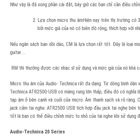
Như vậy là đã xong phần cài đặt, bây giờ các bạn chỉ cần điều chỉ
Lựa chọn micro thu âmHiện nay trên thị trường có 3
bởi mức giá của nó có biên độ rộng, thích hợp với nh
Nếu ngân sách bạn dồi dào, CM là lựa chọn rất tốt. Đây là loại 
guitar …
RM thì thường được các nhạc sĩ sử dụng và mức giá của nó khá cao
Micro thu âm của Audio- Technica rất đa dạng. Từ dòng bình dân
Technica ATR2500-USB có màng rung lớn thấp, điều đó có nghĩa là 
tạp âm ở bên cạnh và cuối của micro. Âm thanh sạch và rõ ràng. C
jack cắm tai nghe. ATR2500 USB tích hợp đầu jack tai nghe bên tr
tốt là bạn có thể điều chỉnh mức to nhỏ của tai nghe khi sử dụng 
Audio-Technica 20 Series