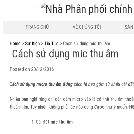
TRANG CHỦ
VỀ CHÚNG TÔI
SẢN
Home
>
Sự Kiện
>
Tin Tức
>
Cách sử dụng mic thu âm
Cách sử dụng mic thu âm
Posted on
23/12/2016
C
ách s
ử
d
ụ
ng micro thu âm đúng
cách là bao g
ồ
m t
ừ
kh
â
u c
à
i
đ
ặ
Nhiều bạn nghĩ rằng chỉ cần cắm micro vào là có thể thu âm thoải
thuận tiện. Tuy nhiên không phải lúc nào cũng được như ý muốn. N
Cài đặt
mic thu âm