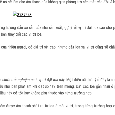
thể nó sẽ làm cho âm thanh của không gian phòng trở nên mất cân đối vì 
ng hướng dẫn có sẵn của nhà sản xuất, gợi ý về vị trí đặt loa sao cho
bạn thay đổi các vị trí loa.
ủa nhiều người, có giá trị rất cao, nhưng đặt loa sai vị trí cũng sẽ c
ta
chưa trải nghiệm cả 2 vị trí đặt loa này
. Một điều cần lưu ý ở đây là 
iểu như bạn phát âm khi đặt úp tay trên miệng. Đặt các loa gần nhau ở
điều này có tốt hay không phụ thuộc vào từng trường hợp.
iệm được âm thanh phát ra từ loa ở mỗi vị trí, trong từng trường hợp