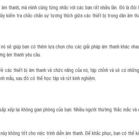
m thanh, mà mình cũng từng nhắc với các bạn rất nhiều lần. Đó là đôi l
 Hãy kiểm tra chắc chắn sự tương thích giữa các thiết bị trong dàn âm th
ủa nó sẽ giúp bạn có thêm lựa chọn cho các giải pháp âm thanh khác nh
ợng âm thanh yêu cầu.
 về các thiết bị âm thanh và chức năng của nó, tập chỉnh và sẽ có nhữn
nh mẫu, sau đó có thể học tập và rút kinh nghiệm.
 sắp xếp lại không gian phòng của bạn. Nhiều người thường thắc mắc và
ày không tốt cho việc trình diễn âm thanh. Để khắc phục, bạn có thể k