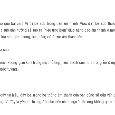
 qua bài viết: Vị trí loa sub trong dàn âm thanh. Việc đặt loa sub thườ
oa sub gần tường sẽ tạo ra “hiệu ứng biên” giúp nâng cao âm thanh ở mộ
ặt loa sub gần tường, bạn càng có được âm thanh lớn.
oa sub
ột không gian kín (trong một tủ hẹp), âm thanh của nó sẽ bị giảm đáng 
 góc tường.
 dây tín hiệu, dây loa trong hệ thống âm thanh của bạn cũng sẽ gặp vấn đề
ông. Vì đây là yếu tố tương đối nhỏ nên nhiều người thường không quan