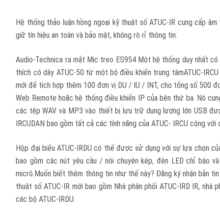
Hệ thống thảo luận hồng ngoại kỹ thuật số ATUC-IR cung cấp âm th
giữ tín hiệu an toàn và bảo mật, không rò rỉ thông tin.
Audio-Technica ra mắt Mic treo ES954 Một hệ thống duy nhất có t
thích có dây ATUC-50 từ một bộ điều khiển trung tâmATUC-IRCU du
mới để tích hợp thêm 100 đơn vị DU / IU / INT, cho tổng số 500 đơ
Web Remote hoặc hệ thống điều khiển IP của bên thứ ba. Nó cung c
các tệp WAV và MP3 vào thiết bị lưu trữ dung lượng lớn USB được 
IRCUDAN bao gồm tất cả các tính năng của ATUC- IRCU cộng với 
Hộp đại biểu ATUC-IRDU có thể được sử dụng với sự lựa chọn của b
bao gồm các nút yêu cầu / nói chuyện kép, đèn LED chỉ báo và 
micrô.Muốn biết thêm thông tin như thế này? Đăng ký nhận bản tin
thuật số ATUC-IR mới bao gồm Nhà phân phối ATUC-IRD IR, nhà p
các bộ ATUC-IRDU.