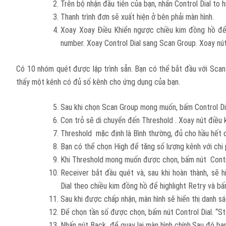
Trên bộ nhận đầu tiên của bạn, nhấn Control Dial to h
Thanh trình đơn sẽ xuất hiện ở bên phải màn hình.
Xoay Xoay Điều Khiển ngược chiều kim đồng hồ để 
number. Xoay Control Dial sang Scan Group. Xoay nú
Có 10 nhóm quét được lập trình sẵn. Bạn có thể bắt đầu với Scan
thấy một kênh có đủ số kênh cho ứng dụng của bạn.
Sau khi chọn Scan Group mong muốn, bấm Control Di
Con trỏ sẽ di chuyển đến Threshold . Xoay nút điều 
Threshold mặc định là Bình thường, đủ cho hầu hết 
Bạn có thể chọn High để tăng số lượng kênh với chi 
Khi Threshold mong muốn được chọn, bấm nút Contro
Receiver bắt đầu quét và, sau khi hoàn thành, sẽ h
Dial theo chiều kim đồng hồ để highlight Retry và bấm
Sau khi được chấp nhận, màn hình sẽ hiển thị danh s
Để chọn tần số được chọn, bấm nút Control Dial. “St
Nhấn nút Back để quay lại màn hình chính.Sau đó bạn