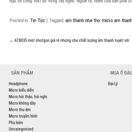
ngũ thi công thật sự vững tay nghề. Ngoài ra, team của bạn phải 
Posted in:
Tin Tức
|
Tagged:
am thanh nha tho
,
micro am thanh
←
AT8035 một shotgun giá rẻ nhưng cho chất lượng âm thanh tuyệt vời
SẢN PHẨM
MUA Ở ĐÂU
Headphone
Đại Lý
Micro biểu diễn
Micro hội thảo, hội nghị
Micro không dây
Micro thu âm
Micro truyền hình
Phụ kiện
Uncategorized