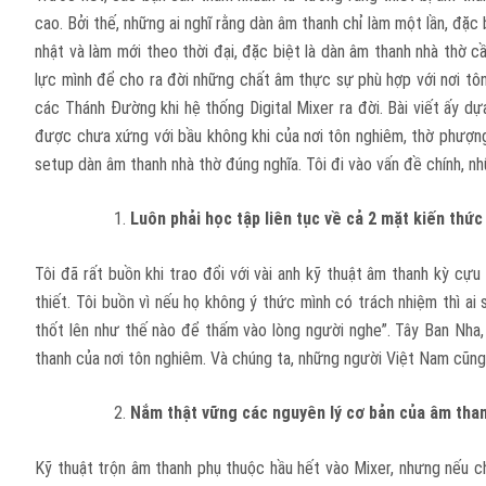
cao. Bởi thế, những ai nghĩ rằng dàn âm thanh chỉ làm một lần, đặc 
nhật và làm mới theo thời đại, đặc biệt là dàn âm thanh nhà thờ 
lực mình để cho ra đời những chất âm thực sự phù hợp với nơi tô
các Thánh Đường khi hệ thống Digital Mixer ra đời. Bài viết ấy dự
được chưa xứng với bầu không khi của nơi tôn nghiêm, thờ phượng.
setup dàn âm thanh nhà thờ đúng nghĩa. Tôi đi vào vấn đề chính, nh
Luôn phải học tập liên tục về cả 2 mặt
kiến thức
Tôi đã rất buồn khi trao đổi với vài anh kỹ thuật âm thanh kỳ cựu
thiết. Tôi buồn vì nếu họ không ý thức mình có trách nhiệm thì a
thốt lên như thế nào để thấm vào lòng người nghe”. Tây Ban Nha, 
thanh của nơi tôn nghiêm. Và chúng ta, những người Việt Nam cũng
Nắm thật vững các nguyên lý cơ bản của âm tha
Kỹ thuật trộn âm thanh phụ thuộc hầu hết vào Mixer, nhưng nếu ch