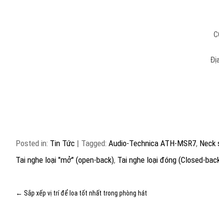
C
Đị
Posted in:
Tin Tức
|
Tagged:
Audio-Technica ATH-MSR7
,
Neck 
Tai nghe loại "mở" (open-back)
,
Tai nghe loại đóng (Closed-bac
←
Sắp xếp vị trí để loa tốt nhất trong phòng hát