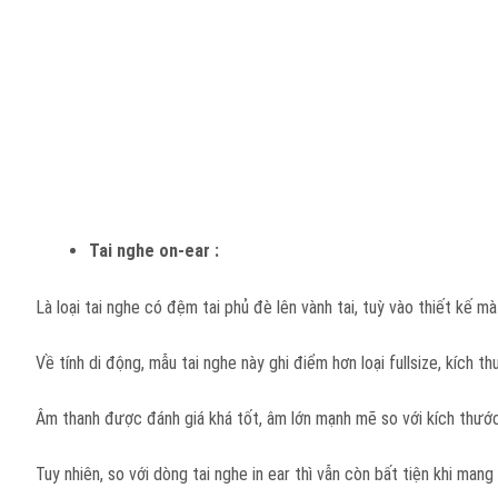
Tai nghe on-ear :
Là loại tai nghe có đệm tai phủ đè lên vành tai, tuỳ vào thiết kế m
Về tính di động, mẫu tai nghe này ghi điểm hơn loại fullsize, kích 
Âm thanh được đánh giá khá tốt, âm lớn mạnh mẽ so với kích thướ
Tuy nhiên, so với dòng tai nghe in ear thì vẫn còn bất tiện khi man