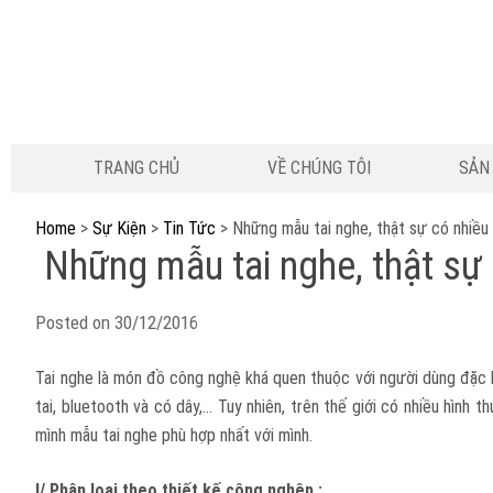
TRANG CHỦ
VỀ CHÚNG TÔI
SẢN
Home
>
Sự Kiện
>
Tin Tức
>
Những mẫu tai nghe, thật sự có nhiều 
Những mẫu tai nghe, thật sự 
Posted on
30/12/2016
Tai nghe là món đồ công nghệ khá quen thuộc với người dùng đặc bi
tai, bluetooth và có dây,… Tuy nhiên, trên thế giới có nhiều hình 
mình mẫu tai nghe phù hợp nhất với mình.
I/ Phân loại theo thiết kế công nghệp :