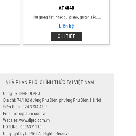
AT4040
Thu giọng hát, nhạc cụ: piano, guitar, sáo, ...
Liên hệ
CHI TIẾT
NHÀ PHÂN PHỐI CHÍNH THỨC TẠI VIỆT NAM
Công Ty TNHH DLPRO
Địa chỉ: 74/182 đường Phú Diễn, phường Phú Diễn, Hà Nội
Điện thoại: 024.3734.4293
Email: info@dlpro.com.vn
Website: www.dlpro.com.vn
HOTLINE : 0936371119
Copyright by DLPRO. All Rights Reserved.