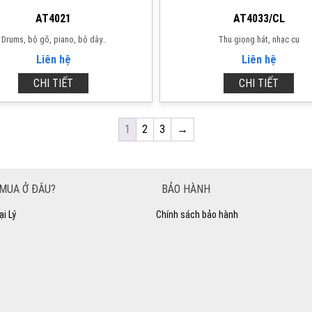
AT4021
AT4033/CL
Drums, bộ gõ, piano, bộ dây..
Thu giọng hát, nhạc cụ
Liên hệ
Liên hệ
CHI TIẾT
CHI TIẾT
1
2
3
→
MUA Ở ĐÂU?
BẢO HÀNH
ại Lý
Chính sách bảo hành