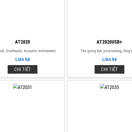
AT2020
AT2020USB+
hát, Overheads, Acoustic Instruments
Thu giọng hát, postcasting, lồng 
Liên hệ
Liên hệ
CHI TIẾT
CHI TIẾT