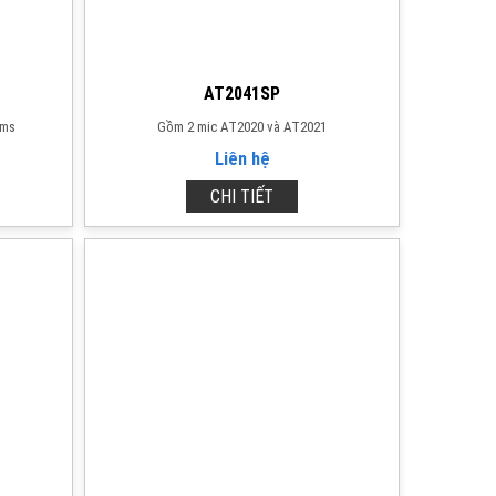
AT2041SP
ums
Gồm 2 mic AT2020 và AT2021
Liên hệ
CHI TIẾT