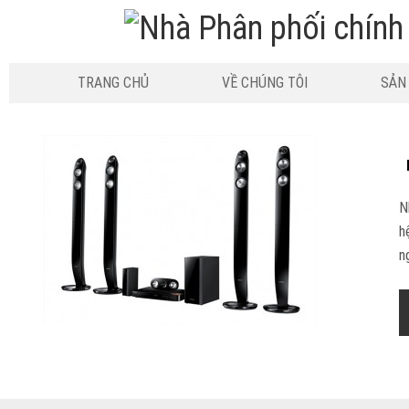
TRANG CHỦ
VỀ CHÚNG TÔI
SẢN
N
h
n