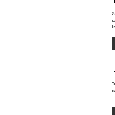
S
s
l
T
c
t