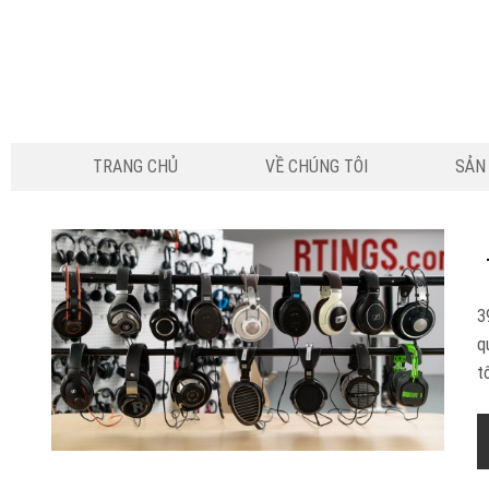
TRANG CHỦ
VỀ CHÚNG TÔI
SẢN
3
q
t