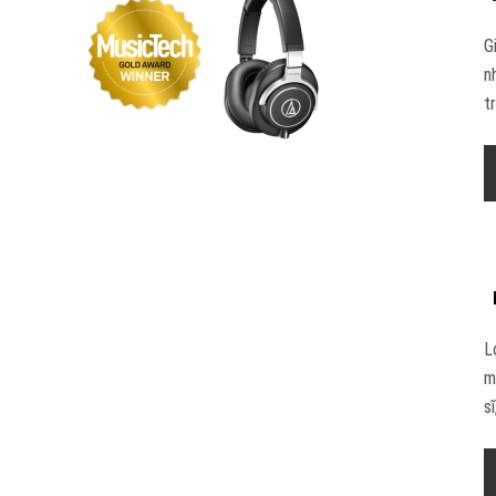
G
n
t
L
m
sĩ