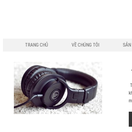
TRANG CHỦ
VỀ CHÚNG TÔI
SẢN
T
k
m