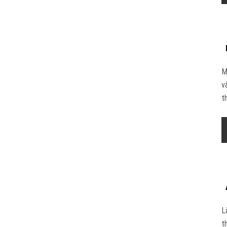
M
v
t
L
t