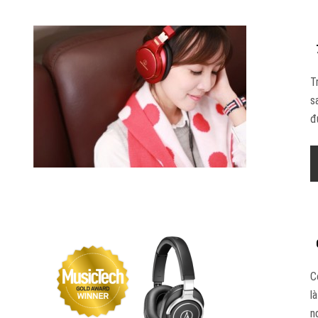
T
s
đ
C
l
n