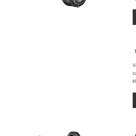
V
c
k