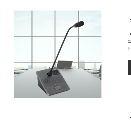
T
c
t