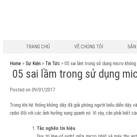
TRANG CHỦ
VỀ CHÚNG TÔI
SẢN
Home
>
Sự Kiện
>
Tin Tức
>
05 sai lầm trong sử dụng micro không
05 sai lầm trong sử dụng mi
Posted on
09/01/2017
Trong khi hệ thống không dây đã giải phóng người biểu diễn dây 
radio đối với các ảnh hưởng xung quanh nó. Vì vậy, cần phải biết cá
Tắc nghẽn tín hiệu
Duy trì line-of-sight giữa micro phát và máy thu an