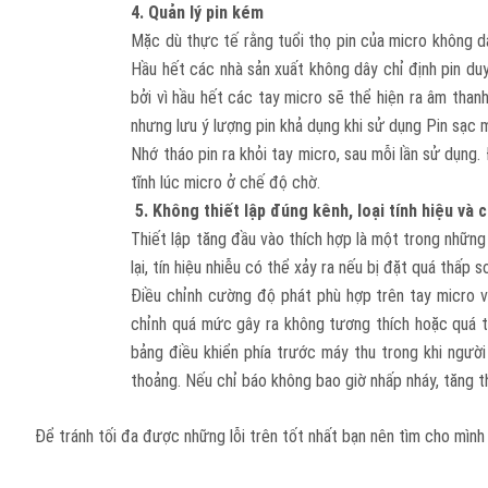
4. Quản lý pin kém
Mặc dù thực tế rằng tuổi thọ pin của micro không dâ
Hầu hết các nhà sản xuất không dây chỉ định pin duy 
bởi vì hầu hết các tay micro sẽ thể hiện ra âm than
nhưng lưu ý lượng pin khả dụng khi sử dụng Pin sạc 
Nhớ tháo pin ra khỏi tay micro, sau mỗi lần sử dụng
tĩnh lúc micro ở chế độ chờ.
5. Không thiết lập đúng kênh, loại tính hiệu và
Thiết lập tăng đầu vào thích hợp là một trong nhữn
lại, tín hiệu nhiễu có thể xảy ra nếu bị đặt quá thấp s
Điều chỉnh cường độ phát phù hợp trên tay micro và
chỉnh quá mức gây ra không tương thích hoặc quá tải
bảng điều khiển phía trước máy thu trong khi người
thoảng. Nếu chỉ báo không bao giờ nhấp nháy, tăng th
Để tránh tối đa được những lỗi trên tốt nhất bạn nên tìm cho mìn