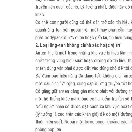
truyền liên quan của nó. Lý tưởng nhất, điều này c
khác.
Cơ thể con người cũng có thể cản trở các tín hiệu 
quanh ăng-ten bên ngoài trên một máy phát cầm tay
phát bodypack được cuộn hoặc gấp lại, tín hiệu cũng
2. Loại ăng-ten không chính xác hoặc vị trí
Anten thu là một trong những khu vực bị hiểu lầm nh
chết trong vùng hiệu suất hoặc cường độ tín hiệu th
anten đúng vẫn phải được đặt vào đúng chỗ để tối đ
Để đảm bảo hiệu năng đa dạng tốt, không gian ante
một cấu hình “V” rộng, cung cấp đường truyền tốt h
Cố gắng giữ anten càng gần micro phát với đường tr
một hệ thống khác mà không có hai kiểm tra tần số 
Nếu người nhận sẽ được đặt cách xa khu vực hoạt độ
(lý tưởng là cao trên các khán giả) để có một đườn
thiện hiệu suất. Ngoài một bước sóng, khoảng cách 
phòng họp lớn.