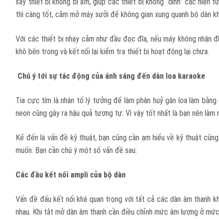
sấy thiết bị không bị ẩm, giúp các thiết bị không “dính” các hiện
thì càng tốt, cắm mở máy sưởi để không gian xung quanh bộ dàn k
Với các thiết bị nhạy cảm như đầu đọc đĩa, nếu máy không nhận đ
khô bên trong và kết nối lại kiểm tra thiết bị hoạt động lại chưa.
Chú ý tới sự tác động của ánh sáng đến dàn loa karaoke
Tia cực tím là nhân tố lý tưởng để làm phân huỷ gân loa làm bằng 
neon cũng gây ra hậu quả tương tự. Vì vậy tốt nhất là bạn nên làm
Kế đến là vấn đề kỹ thuật, bạn cũng cần am hiểu về kỹ thuật cũ
muốn. Bạn cần chú ý một số vấn đề sau:
Các đầu kết nối ampli của bộ dàn
Vấn đề đấu kết nối khá quan trọng với tất cả các dàn âm thanh khô
nhau. Khi tắt mở dàn âm thanh cần điều chỉnh mức âm lượng ở mức 