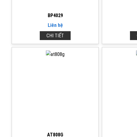
BP4029
Liên hệ
CHI TIẾT
AT808G