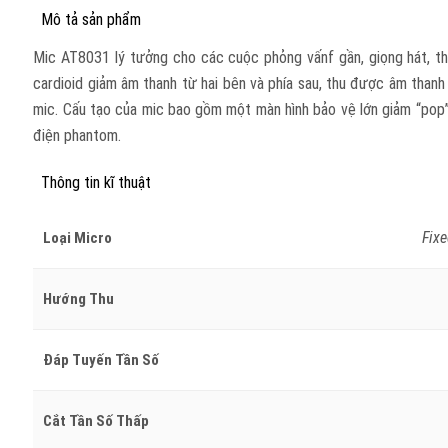
Mô tả sản phẩm
Mic AT8031 lý tưởng cho các cuộc phỏng vấnf gần, giọng hát, th
cardioid giảm âm thanh từ hai bên và phía sau, thu được âm tha
mic. Cấu tạo của mic bao gồm một màn hình bảo vệ lớn giảm “pop”
điện phantom.
Thông tin kĩ thuật
Fix
Loại Micro
Hướng Thu
Đáp Tuyến Tần Số
Cắt Tần Số Thấp