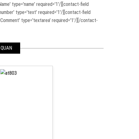
ame' type='name' required='1'/][contact-field
 number' type='text' required='1'/][contact-field
='Comment' type='textarea' required='1'/][/contact-
 QUAN