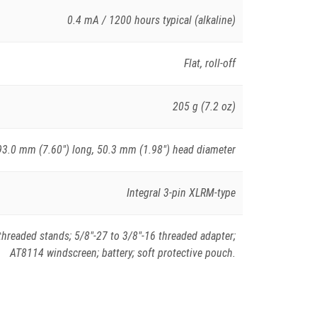
0.4 mA / 1200 hours typical (alkaline)
Flat, roll-off
205 g (7.2 oz)
93.0 mm (7.60″) long, 50.3 mm (1.98″) head diameter
Integral 3-pin XLRM-type
hreaded stands; 5/8″-27 to 3/8″-16 threaded adapter;
AT8114 windscreen; battery; soft protective pouch.