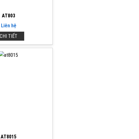
AT803
Liên hệ
CHI TIẾT
AT8015