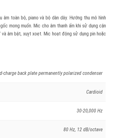
u âm toàn bộ, piano và bộ dàn dây. Hướng thu mô hình
nh gốc mong muốn. Mic cho âm thanh ấm khi sử dụng cận
 và âm bật, xuỵt xoẹt. Mic hoạt động sử dụng pin hoặc
ed-charge back plate permanently polarized condenser
Cardioid
30-20,000 Hz
80 Hz, 12 dB/octave