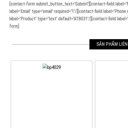
[contact-form submit_button_text='Submit'][contact-field label='N
label='Email' type='email' required='1'/][contact-field label='Phone
label='Product' type='text' default='AT8031'/][contact-field label
form]
SẢN PHẨM LIÊN