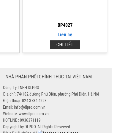
BP4027
Liên hệ
CHI TIẾT
NHÀ PHÂN PHỐI CHÍNH THỨC TẠI VIỆT NAM
Công Ty TNHH DLPRO
Địa chỉ: 74/182 đường Phú Diễn, phường Phú Diễn, Hà Nội
Điện thoại: 024.3734.4293
Email: info@dlpro.com.vn
Website: www.dlpro.com.vn
HOTLINE : 0936371119
Copyright by DLPRO. All Rights Reserved.