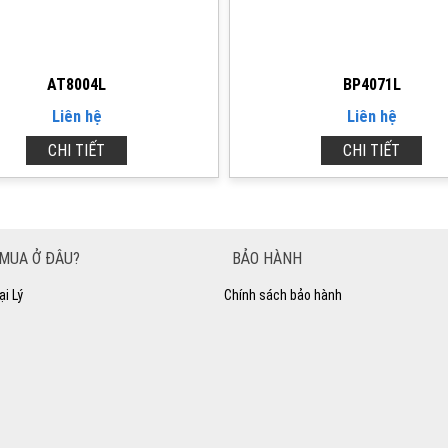
AT8004L
BP4071L
Liên hệ
Liên hệ
CHI TIẾT
CHI TIẾT
MUA Ở ĐÂU?
BẢO HÀNH
ại Lý
Chính sách bảo hành