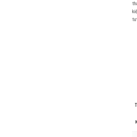
th
ki
tư
T