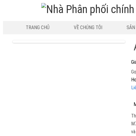
TRANG CHỦ
VỀ CHÚNG TÔI
SẢN
Gi
Gọ
Ho
Li
M
Th
M7
và