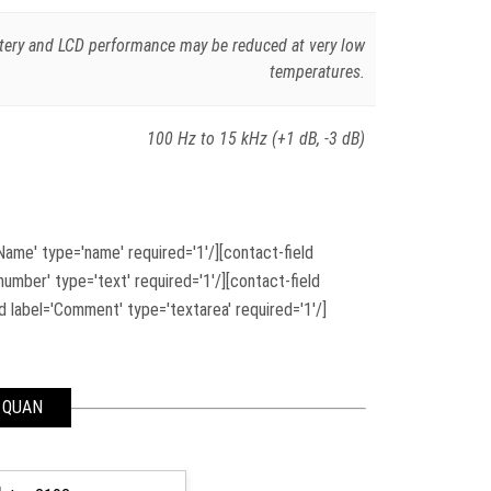
ttery and LCD performance may be reduced at very low
temperatures.
100 Hz to 15 kHz (+1 dB, -3 dB)
ame' type='name' required='1'/][contact-field
 number' type='text' required='1'/][contact-field
d label='Comment' type='textarea' required='1'/]
 QUAN