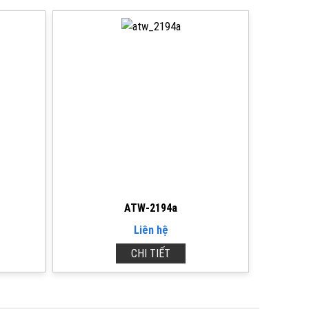
ATW-2194a
Liên hệ
CHI TIẾT