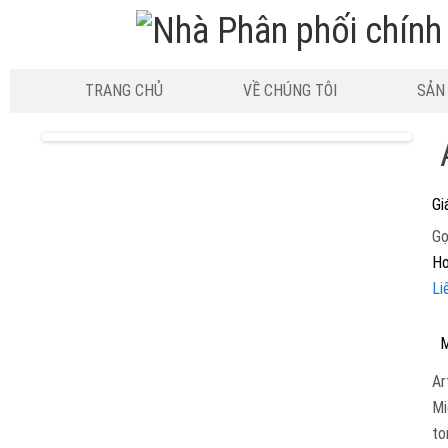
TRANG CHỦ
VỀ CHÚNG TÔI
SẢN
Gi
Gọ
Ho
Li
M
Ar
Mi
to