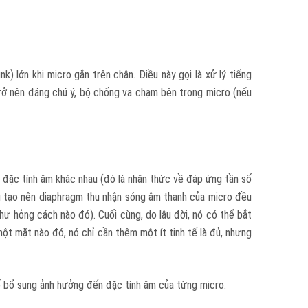
) lớn khi micro gắn trên chân. Điều này gọi là xử lý tiếng
 trở nên đáng chú ý, bộ chống va chạm bên trong micro (nếu
 đặc tính âm khác nhau (đó là nhận thức về đáp ứng tần số
ệu tạo nên diaphragm thu nhận sóng âm thanh của micro đều
ư hỏng cách nào đó). Cuối cùng, do lâu đời, nó có thể bắt
ột mặt nào đó, nó chỉ cần thêm một ít tinh tế là đủ, nhưng
tố bổ sung ảnh hưởng đến đặc tính âm của từng micro.