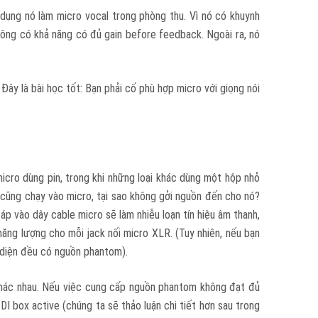
ử dụng nó làm micro vocal trong phòng thu. Vì nó có khuynh
hông có khả năng có đủ gain before feedback. Ngoài ra, nó
ây là bài học tốt: Bạn phải cố phù hợp micro với giọng nói
icro dùng pin, trong khi những loại khác dùng một hộp nhỏ
 cũng chạy vào micro, tại sao không gởi nguồn đến cho nó?
 áp vào dây cable micro sẽ làm nhiễu loạn tín hiệu âm thanh,
ng lượng cho mỗi jack nối micro XLR. (Tuy nhiên, nếu bạn
o diện đều có nguồn phantom).
 khác nhau. Nếu việc cung cấp nguồn phantom không đạt đủ
DI box active (chúng ta sẽ thảo luận chi tiết hơn sau trong