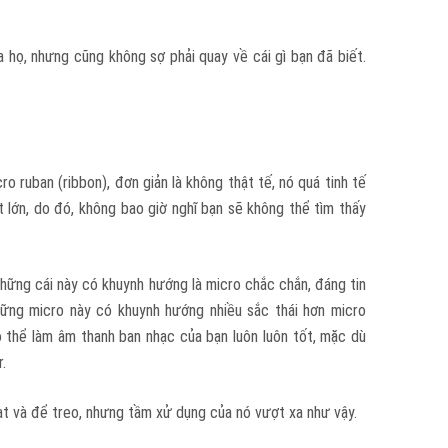
a họ, nhưng cũng không sợ phải quay về cái gì bạn đã biết.
o ruban (ribbon), đơn giản là không thật tế, nó quá tinh tế
 lớn, do đó, không bao giờ nghĩ bạn sẽ không thể tìm thấy
 Những cái này có khuynh hướng là micro chắc chắn, đáng tin
những micro này có khuynh hướng nhiều sắc thái hơn micro
ó thể làm âm thanh ban nhạc của bạn luôn luôn tốt, mặc dù
.
t và để treo, nhưng tầm xử dụng của nó vượt xa như vậy.