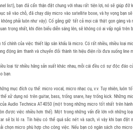
l list), bạn đã cẩn thận đặt chung với nhau rất tiện lợi, nó sẽ giúp đỡ 
ả bục sẽ vào chỗ, đã chạy dây micro vào satellite boxe, và hy vọng bạn
 không phải luôn như vậy). Cố gắng giữ tất cả mọi cái thật gọn gàng và
uan trọng nhất, khi đèn biểu diễn sáng lên, sẽ không có ai vấp ngã trên b
tố chính của việc thiết lập sân khấu là micro. Có rất nhiều, nhiều loại m
g động âm thanh và chuyển đổi thành tín hiệu điện rồi đưa xuống line m
hiều loại từ nhiều hãng sản xuất khác nhau, mỗi cái đều có sự độc đáo của
o bạn.
ững mục đích cụ thể: micro vocal, micro nhạc cụ, v.v. Tuy nhiên, luôn tố
hể xử dụng nó trên guitar, bass, trống snare, hay trống kick. Những mic
ớn của Audio Technica AT4050 (một trong những micro tốt nhất trên hàn
còn được việc nhiều hơn thế). Một trong những vấn đề lớn với những loạ
tar sẽ bị ló ra. Tín hiệu có thể quá sắc nét và sạch, vì vậy khi bạn đ
i chọn micro phù hợp cho công việc. Nếu bạn có ngân sách cho micro c