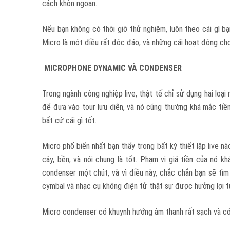
cách khôn ngoan.
Nếu bạn không có thời giờ thử nghiệm, luôn theo cái gì bạ
Micro là một điều rất độc đáo, và những cái hoạt động ch
MICROPHONE
DYNAMIC
VÀ CONDENSER
Trong ngành công nghiệp live, thật tế chỉ sử dụng hai loại
để đưa vào tour lưu diễn, và nó cũng thường khá mắc tiền
bất cứ cái gì tốt.
Micro phổ biến nhất bạn thấy trong bất kỳ thiết lập live n
cậy, bền, và nói chung là tốt. Phạm vi giá tiền của nó 
condenser một chút, và vì điều này, chắc chắn bạn sẽ tìm
cymbal và nhạc cụ không điện tử thật sự được hưởng lợi t
Micro condenser có khuynh hướng âm thanh rất sạch và có