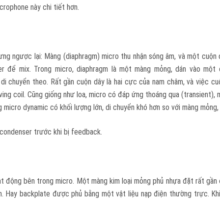
crophone này chi tiết hơn.
ưng ngược lại: Màng (diaphragm) micro thu nhận sóng âm, và một cuộn
er để mix. Trong micro, diaphragm là một màng mỏng, dán vào một 
 di chuyển theo. Rất gần cuộn dây là hai cực của nam châm, và việc c
moving coil. Cũng giống như loa, micro có đáp ứng thoáng qua (transient
g micro dynamic có khối lượng lớn, di chuyển khó hơn so với màng mỏng
condenser trước khi bị feedback.
 động bên trong micro. Một màng kim loại mỏng phủ nhựa đặt rất gần đĩ
. Hay backplate được phủ bằng một vật liệu nạp điện thường trực. Khi