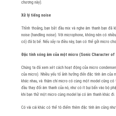
chương này).
Xử lý tiếng
noise
Thỉnh thoảng, bạn bắt đầu mix và nghe âm thanh bạn đã khô
noise (handling noise). Với microphone, không nên có nhiề
có) đã bị bể. Nếu xảy ra điều này, bạn có thể gởi micro ch
Đặc tính
sóng âm
của một
m
icro
(Sonic Character of
Chúng ta đã xem xét cách hoạt động của micro condenser r
của micro). Nhiều yếu tố ảnh hưởng đến đặc tính âm của m
khác nhau, và thậm chí micro có cùng một model cũng có t
đầu thay đổi âm thanh của nó, như có ít bụi bẩn vào bộ ph
khi bạn thử một micro cùng model lại có âm thanh khác đi.
Có vài cái khác có thể tô điểm thêm đặc tính âm cũng như