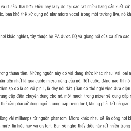
và ít sắc thái hơn. Điều này là lý do tại sao rất nhiều hãng sản xuất x
, bạn khó thể xử dụng nó như micro vocal trong môi trường live, nó k
i khắc nghiệt, tùy thuộc hệ PA được EQ và giọng nói của ca sĩ ra sao. Đ
ng thuận tiện. Những nguồn này có vài dạng thức khác nhau: Vài loại m
n tiện nhất là qua cable micro riêng của nó. Rốt cuộc, đằng nào thì nó
iện áp đó là so với pin 1, là dây nối đất. (Bạn có thể nghĩ việc đưa điện
cung cấp điện chuyên dụng cho nó, một mạch trong mixer sẽ cung cấp nă
thể cần phải xử dụng nguồn cung cấp riêng biệt, không phải tất cả gia
 dòng vài milliamps từ nguồn phantom. Micro khác nhau sẽ ăn dòng hơi
 mức tín hiệu hay vài distort. Bạn sẽ nghe thấy điều này rất nhiều trong 