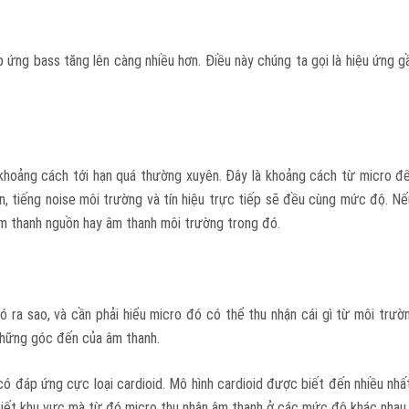
 ứng bass tăng lên càng nhiều hơn. Điều này chúng ta gọi là hiệu ứng 
 khoảng cách tới hạn quá thường xuyên. Đây là khoảng cách từ micro đ
 tiếng noise môi trường và tín hiệu trực tiếp sẽ đều cùng mức độ. Nế
âm thanh nguồn hay âm thanh môi trường trong đó.
 ra sao, và cần phải hiểu micro đó có thể thu nhận cái gì từ môi trườ
 những góc đến của âm thanh.
 đáp ứng cực loại cardioid. Mô hình cardioid được biết đến nhiều nhất b
o biết khu vực mà từ đó micro thu nhận âm thanh ở các mức độ khác nhau.