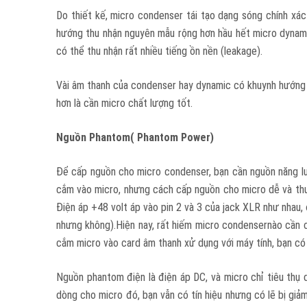
Do thiết kế, micro condenser tái tạo dạng sóng chính xác 
hướng thu nhận nguyên mẫu rộng hơn hầu hết micro dynamic
có thể thu nhận rất nhiều tiếng ồn nền (leakage).
Vài âm thanh của condenser hay dynamic có khuynh hướng hơ
hơn là cần micro chất lượng tốt.
Nguồn Phantom( Phantom Power)
Để cấp nguồn cho micro condenser, bạn cần nguồn năng lượ
cắm vào micro, nhưng cách cấp nguồn cho micro dễ và thuậ
Điện áp +48 volt áp vào pin 2 và 3 của jack XLR như nhau, đ
nhưng không).Hiện nay, rất hiếm micro condensernào cần 
cắm micro vào card âm thanh xử dụng với máy tính, bạn có 
Nguồn phantom điện là điện áp DC, và micro chỉ tiêu thụ
dòng cho micro đó, bạn vẫn có tín hiệu nhưng có lẽ bị giảm