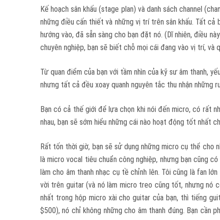
Kế hoạch sân khấu (stage plan) và danh sách channel (channe
những điều cấn thiết và những vị trí trên sân khấu. Tất c
hướng vào, đã sẵn sàng cho bạn đặt nó. (Dĩ nhiên, điều này
chuyên nghiệp, bạn sẽ biết chỗ mọi cái đang vào vị trí, và q
Từ quan điểm của bạn với tầm nhìn của kỹ sư âm thanh, yếu 
nhưng tất cả đều xoay quanh nguyên tắc thu nhận những run
Bạn có cả thế giới để lựa chọn khi nói đến micro, có rất n
nhau, bạn sẽ sớm hiểu những cái nào hoạt động tốt nhất ch
Rất tốn thời giờ, bạn sẽ sử dụng những micro cụ thể cho nh
là micro vocal tiêu chuẩn công nghiệp, nhưng bạn cũng có t
làm cho âm thanh nhạc cụ tề chỉnh lên. Tôi cũng là fan l
vời trên guitar (và nó làm micro treo cũng tốt, nhưng nó 
nhất trong hộp micro xài cho guitar của bạn, thì tiếng gui
$500), nó chỉ không những cho âm thanh đúng. Bạn cần phả