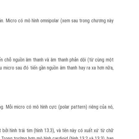
gần. Micro có mô hình omnipolar (xem sau trong chương này
ến chỗ nguồn âm thanh và âm thanh phản dội (từ cùng một
u micro sau đó tiến gần nguồn âm thanh hay ra xa hơn nữa,
ng. Mỗi micro có mô hình cực (polar pattern) riêng của nó,
ởi hình trái tim (hình 13.3), và tên này có xuất xứ từ chữ
 Trong trường hợp mô hình cardioid (hình 13.2 và 13.3), bạn