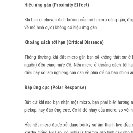
Hiệu ứng g
ần
(Proximity Effect)
Khi bạn di chuyển định hướng của một micro càng gần, đáp
về mô hình cực) không có hiệu ứng gần.
Kh
oả
ng cách
tới hạn (Critical Distance)
Thông thường, khi đặt micro gần bạn sẽ không thật sự ở
nguồn) đều cùng mức độ. Nếu micro ở khoảng cách tới hạn,
điều này sẽ làm nghiêng cán cân về phía để có bao nhiêu 
Đ
áp ứng
cực (Polar Response)
Bất cứ khi nào bạn nhận một micro, bạn phải biết hướng nó
pickup, hay đáp ứng cực, đó là độ nhạy của micro, so với
Hầu hết micro được xử dụng bởi kỹ sư âm thanh live đều có
Kardia, tiếng Hy Lạp, có nghĩa là trái tim. Mô hình này ch