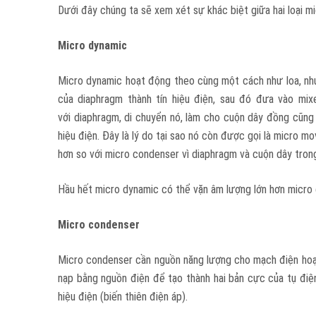
Dưới đây chúng ta sẽ xem xét sự khác biệt giữa hai loại mi
Micro
dynamic
Micro dynamic hoạt động theo cùng một cách như loa, nh
của diaphragm thành tín hiệu điện, sau đó đưa vào mix
với diaphragm, di chuyển nó, làm cho cuộn dây đồng cũng
hiệu điện. Đây là lý do tại sao nó còn được gọi là micro 
hơn so với micro condenser vì diaphragm và cuộn dây tron
Hầu hết micro dynamic có thể vặn âm lượng lớn hơn micro 
Micro
condenser
Micro condenser cần nguồn năng lượng cho mạch điện hoạt
nạp bằng nguồn điện để tạo thành hai bản cực của tụ điện
hiệu điện (biến thiên điện áp).