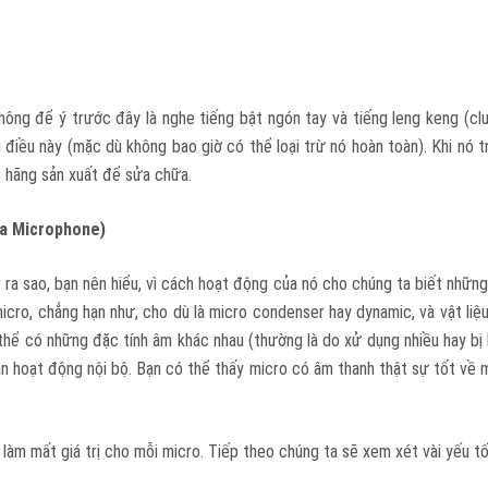
ng để ý trước đây là nghe tiếng bật ngón tay và tiếng leng keng (clunk
u điều này (mặc dù không bao giờ có thể loại trừ nó hoàn toàn). Khi nó
o hãng sản xuất để sửa chữa.
 a Microphone)
a sao, bạn nên hiểu, vì cách hoạt động của nó cho chúng ta biết những
icro, chẳng hạn như, cho dù là micro condenser hay dynamic, và vật li
hể có những đặc tính âm khác nhau (thường là do xử dụng nhiều hay bị h
ận hoạt động nội bộ. Bạn có thể thấy micro có âm thanh thật sự tốt về m
 làm mất giá trị cho mỗi micro. Tiếp theo chúng ta sẽ xem xét vài yếu 