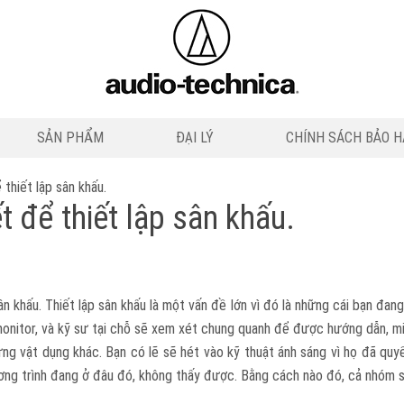
SẢN PHẨM
ĐẠI LÝ
CHÍNH SÁCH BẢO 
thiết lập sân khấu.
t để thiết lập sân khấu.
ân khấu. Thiết lập sân khấu là một vấn đề lớn vì đó là những cái bạn đang
onitor, và kỹ sư tại chỗ sẽ xem xét chung quanh để được hướng dẫn, miễ
ững vật dụng khác. Bạn có lẽ sẽ hét vào kỹ thuật ánh sáng vì họ đã q
ơng trình đang ở đâu đó, không thấy được. Bằng cách nào đó, cả nhóm sẽ