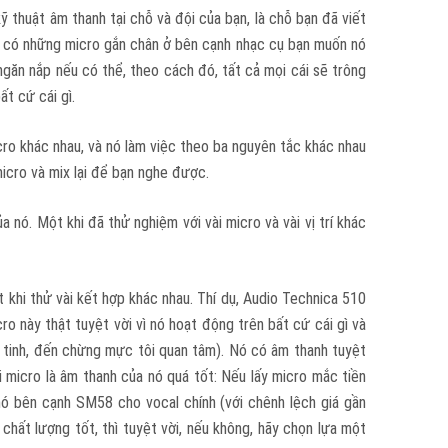
kỹ thuật âm thanh tại chỗ và đội của bạn, là chỗ bạn đã viết
 sẽ có những micro gắn chân ở bên cạnh nhạc cụ bạn muốn nó
 ngăn nắp nếu có thể, theo cách đó, tất cả mọi cái sẽ trông
ất cứ cái gì.
icro khác nhau, và nó làm việc theo ba nguyên tắc khác nhau
icro và mix lại để bạn nghe được.
 nó. Một khi đã thử nghiệm với vài micro và vài vị trí khác
t khi thử vài kết hợp khác nhau. Thí dụ, Audio Technica 510
ro này thật tuyệt vời vì nó hoạt động trên bất cứ cái gì và
h tinh, đến chừng mực tôi quan tâm). Nó có âm thanh tuyệt
i micro là âm thanh của nó quá tốt: Nếu lấy micro mắc tiền
ặt nó bên cạnh SM58 cho vocal chính (với chênh lệch giá gần
hất lượng tốt, thì tuyệt vời, nếu không, hãy chọn lựa một