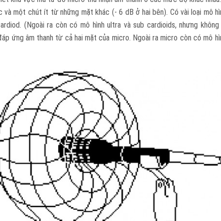
và một chút ít từ những mặt khác (- 6 dB ở hai bên). Có vài loại mô h
cardiod. (Ngoài ra còn có mô hình ultra và sub cardioids, nhưng khô
này đáp ứng âm thanh từ cả hai mặt của micro. Ngoài ra micro còn có mô 