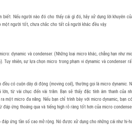
n biết. Nếu người nào đó cho thấy cái gì đó, hãy xử dụng lời khuyên củ
o một người tốt, chưa chắc cho tất cả người khác đều vậy.
 micro: dynamic và condenser. (Những loại micro khác, chẳng hạn như micr
). Tuy nhiên, sự lựa chọn micro trong phạm vi dynamic và condenser rất
ào đều có cuộn dây di động (moving coil), thường gọi là micro dynamic.
khá lớn, từ vài chục đến vài trăm. Bạn sẽ thấy đặc tính âm thanh của 
 ra một micro đa năng. Nếu bạn chỉ trình bày với micro dynamic, bạn c
ừ đáp ứng thoáng qua và tiếng high rõ ràng tốt hơn của micro condenser
 đáp ứng tần số cao mở rộng. Nó được xử dụng cho những cái như hi-ha