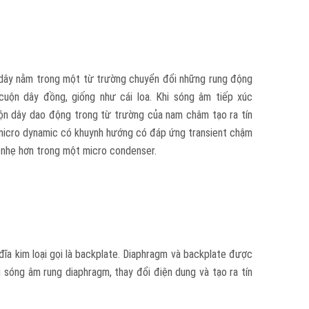
 dây nằm trong một từ trường chuyển đổi những rung động
cuộn dây đồng, giống như cái loa. Khi sóng âm tiếp xúc
uộn dây dao động trong từ trường của nam châm tạo ra tín
), micro dynamic có khuynh hướng có đáp ứng transient chậm
, nhẹ hơn trong một micro condenser.
a kim loại gọi là backplate. Diaphragm và backplate được
 sóng âm rung diaphragm, thay đổi điện dung và tạo ra tín