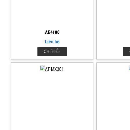
AE4100
Liên hệ
CHI TIẾT