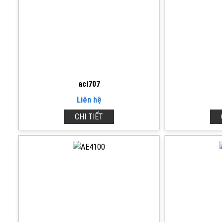
aci707
Liên hệ
CHI TIẾT