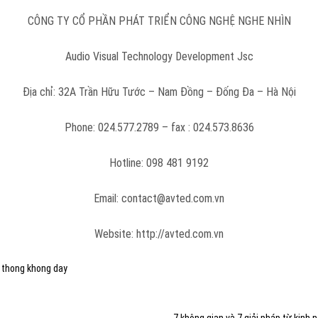
CÔNG TY CỔ PHẦN PHÁT TRIỂN CÔNG NGHỆ NGHE NHÌN
Audio Visual Technology Development Jsc
Địa chỉ: 32A Trần Hữu Tước – Nam Đồng – Đống Đa – Hà Nội
Phone: 024.577.2789 – fax : 024.573.8636
Hotline: 098 481 9192
Email: contact@avted.com.vn
Website: http://avted.com.vn
 thong khong day