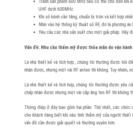
Tránh sản phẩm 600 MHz nếu có thể cho đến khi k
UHF dưới 600MHz.
Khi số kênh cần tăng, chuẩn bị trộn và kết hợp nh
Nhìn vào hệ thống kỹ thuật số RF, đó là phương án 
Yêu cầu các nhà sản xuất cho một giải pháp. Hãy đ
Vấn đề: Nhu cầu thẩm mỹ được thỏa mãn do vận hành
Là nhà thiết kế và tích hợp , chúng tôi thường được hỏi để
nhận được, nhưng một vài RF anten thì không. Tuy nhiên, n
Là nhà thiết kế và tích hợp, chúng tôi thường được yêu cầu
chấp nhận được nhưng một vài cặp ăng ten RF thì không th
Thông điệp ở đây bao gồm hai phần: Thứ nhất, các chức n
cho khách hàng biết khi nào tính thẩm mỹ của người thiết
vấn đề cần được giải quyết và thường xuyên hơn.