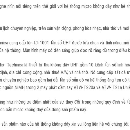
nghe nhìn nổi tiếng trên thế giới với hệ thống micro không dây như hệ 
 lịch chuyên nghiệp, trên sân vận động, phòng hòa nhạc, nhà thờ và môi
nica cung cấp lên tới 1001 tần số UHF được lựa chọn và tính năng mới 
của hệ thống. Màn hình máy có đèn sáng giúp đọc rõ ràng dù trong điều 
o- Techinca là thiết bị thu không dây UHF gồm 10 kênh tần số linh h
định, địa chỉ công cộng, nhà thuê A/V, và nhà thờ. Nó cung cấp tất cả
i chuyên nghiệp bao gồm hai dải tần số sẵn có và hệ thống ăng ten có 
c nguồn NiMH trong 2 máy phát cầm tay ATW-T220a và ATW- T21a UniP
ng như những ưu điểm nhất của sự thay đổi trong những quy định về tần
iên bản micro không dây của dòng sản phẩm này.
 sản phẩm nào của hệ thống không dây xin vui lòng liên hệ với chúng tôi: