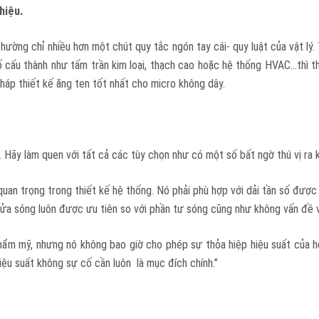
hiệu.
thường chỉ nhiều hơn một chút quy tắc ngón tay cái- quy luật của vật lý.
tố cấu thành như tấm trần kim loại, thạch cao hoặc hệ thống HVAC…thì th
pháp thiết kế ăng ten tốt nhất cho micro không dây.
 . Hãy làm quen với tất cả các tùy chọn như có một số bất ngờ thú vị ra 
 quan trọng trong thiết kế hệ thống. Nó phải phù hợp với dải tần số đư
nửa sóng luôn được ưu tiên so với phần tư sóng cũng như không vấn đề v
thẩm mỹ, nhưng nó không bao giờ cho phép sự thỏa hiệp hiệu suất của 
iệu suất không sự cố cần luôn là mục đích chính.”