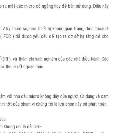
o ra mắt các micro cổ ngỗng hay để bàn sử dụng. Điều này
V kỹ thuật số, các thiết bị không gian trắng, điện thoại di
g ( FCC ) đã được yêu cầu để tạo ra cơ sở hạ tầng để cho
ến(RF), và thậm chí kinh nghiệm của các nhà điều hành. Các
ó thể là rất ngoạn mục.
cảm với nhu cầu micro không dây của người sử dụng và cam
n tốt của phạm vi chúng tôi là lựa chọn này sẽ phát triển.
sau:
 không chỉ là dải UHF.