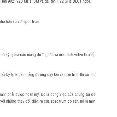
ải tần 902–928 MHz ISM và dải tần 1.92 GHz DECT ngoài
 nhỏ hơn so với spectrum.
ấy nó kỳ lạ mà các mảng đường lớn và màn hình video là chấp
thấy kỳ lạ là các mảng đường dây lớn và màn hình thì có thể
hanh phải được hoàn mỹ. Đó là công việc của chúng tôi để
với những thay đổi diễn ra của spectrum có sẵn, nó là một