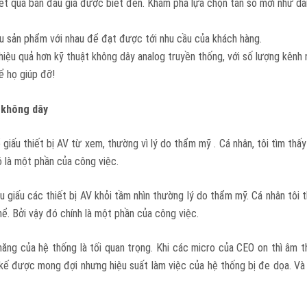
ết quả bán đấu giá được biết đến. Khám phá lựa chọn tần số mới như d
iều sản phẩm với nhau để đạt được tới nhu cầu của khách hàng.
hiệu quả hơn kỹ thuật không dây analog truyền thống, với số lượng kênh
ể họ giúp đỡ!
 không dây
 giấu thiết bị AV từ xem, thường vì lý do thẩm mỹ . Cá nhân, tôi tìm th
ó là một phần của công việc.
 giấu các thiết bị AV khỏi tầm nhìn thường lý do thẩm mỹ. Cá nhân tôi 
ể. Bởi vậy đó chính là một phần của công việc.
ăng của hệ thống là tối quan trọng. Khi các micro của CEO on thì âm t
 kế được mong đợi nhưng hiệu suất làm việc của hệ thống bị đe dọa. Và 