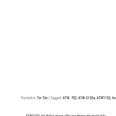
Posted in:
Tin Tức
|
Tagged:
ATW- 702
,
ATW-2120a
,
ATW1102
,
he