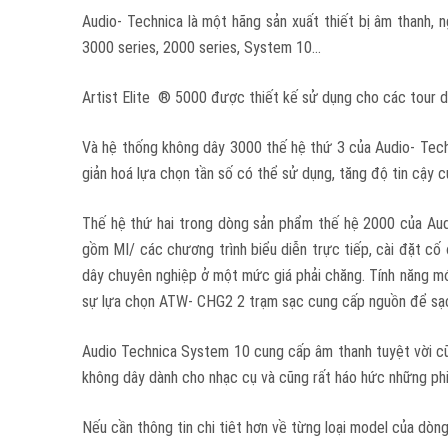
Audio- Technica là một hãng sản xuất thiết bị âm thanh, 
3000 series, 2000 series, System 10…
Artist Elite ® 5000 được thiết kế sử dụng cho các tour du
Và hệ thống không dây 3000 thế hệ thứ 3 của Audio- Tech
giản hoá lựa chọn tần số có thể sử dụng, tăng độ tin cậy 
Thế hệ thứ hai trong dòng sản phẩm thế hệ 2000 của Audi
gồm MI/ các chương trình biểu diễn trực tiếp, cài đặt cố 
dây chuyên nghiệp ở một mức giá phải chăng. Tính năng mớ
sự lựa chọn ATW- CHG2 2 trạm sạc cung cấp nguồn để sạ
Audio Technica System 10 cung cấp âm thanh tuyệt vời cũ
không dây dành cho nhạc cụ và cũng rất háo hức những ph
Nếu cần thông tin chi tiêt hơn về từng loại model của dòng