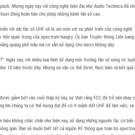
ypack. Nhưng ngày nay với công nghệ hiện đại như Audio Technica đã ch
à hoạt động hoàn hảo cho phép những kênh tần số cao.
iển với dải tần số UHF sẽ bị xói mòn với sự phát triển của công nghệ. T
n tiến quan trọng của spectrum-hungry. Ủy ban Truyền thông Liên ban
mảng quang phổ mẫu mà có sẵn sử dụng cho micro không dây.
”. Ngày nay, với nhiều loại hình sử dụng môi trường tần số sóng vô tuy
như 10 năm trước đây. Nhưng nó vẫn có thể được thực hiện và kết quả c
được giảm bớt vào cuối thập kỹ này, sự thật rằng FCC đã trở nên nhạy 
g khi chúng ta có thể mong đợi để có ít mảnh đất UHF để làm việc, và ti
ín hiệu không chắc chắn như hiện nay, sử dụng những nguyên tắc cơ bản 
ông gian. Bạn sẽ muốn biết tất cả nguồn RF thông qua toàn bộ spectrum