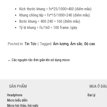
Kích thước khung = fs*25/1000=400 (điểm mẫu)
Khung chồng lấp = fs*15/1000=240 (điểm mẫu).
Bước khung = 400-240 = 160 (điểm mẫu).
Tỷ lệ khung = fs/160 = 100 frame /giây.
Posted in:
Tin Tức
|
Tagged:
Âm lượng
,
Âm sắc
,
Độ cao
←
Các nguyên tắc đơn giản khi sử dụng micro
SẢN PHẨM
MUA Ở ĐÂU
Headphone
Đại Lý
Micro biểu diễn
Micro hội thảo, hội nghị