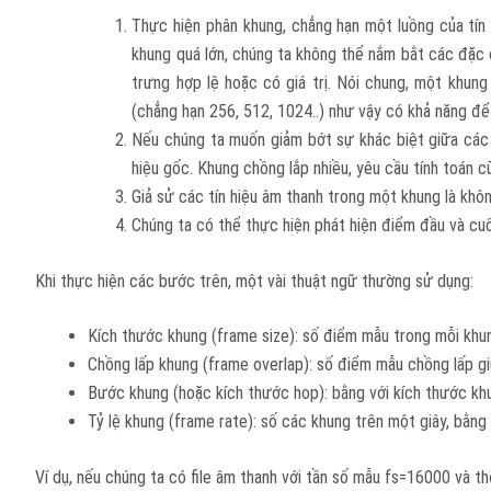
Thực hiện phân khung, chẳng hạn một luồng của tín
khung quá lớn, chúng ta không thể nắm bắt các đặc đi
trưng hợp lệ hoặc có giá trị. Nói chung, một khung
(chẳng hạn 256, 512, 1024..) như vậy có khả năng để 
Nếu chúng ta muốn giảm bớt sự khác biệt giữa các 
hiệu gốc. Khung chồng lắp nhiều, yêu cầu tính toán c
Giả sử các tín hiệu âm thanh trong một khung là khô
Chúng ta có thể thực hiện phát hiện điểm đầu và cuối 
Khi thực hiện các bước trên, một vài thuật ngữ thường sử dụng:
Kích thước khung (frame size): số điểm mẫu trong mỗi khu
Chồng lấp khung (frame overlap): số điểm mẫu chồng lấp giữ
Bước khung (hoặc kích thước hop): bằng với kích thước khu
Tỷ lệ khung (frame rate): số các khung trên một giây, bằng
Ví dụ, nếu chúng ta có file âm thanh với tần số mẫu fs=16000 và th