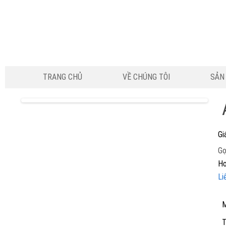
TRANG CHỦ
VỀ CHÚNG TÔI
SẢN
Gi
Gọ
Ho
Li
M
T