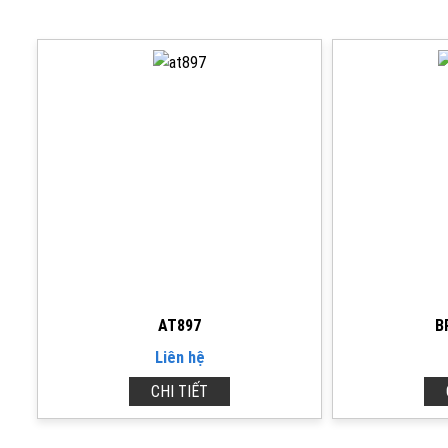
AT897
B
Liên hệ
CHI TIẾT