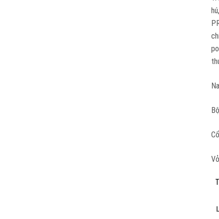
hú
PR
ch
po
th
Na
Bộ
Cổ
Vỏ
T