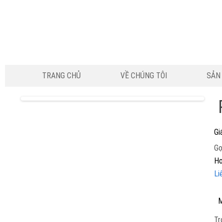
TRANG CHỦ
VỀ CHÚNG TÔI
SẢN
Gi
Gọ
Ho
Li
M
Tr